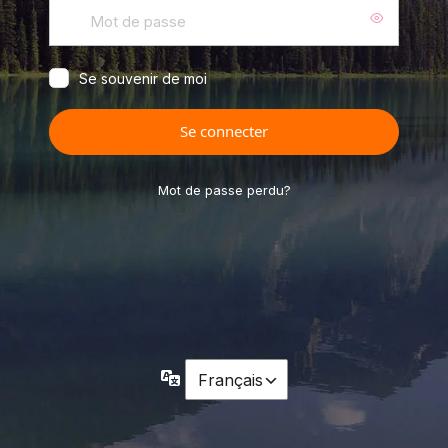
Mot
de
passe
Se souvenir de moi
Mot de passe perdu?
Langue